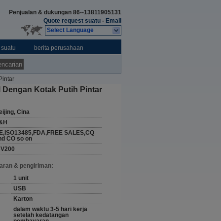
Penjualan & dukungan
86--13811905131
Quote request suatu
-
Email
Select Language
 suatu
berita perusahaan
ncarian
Pintar
l Dengan Kotak Putih Pintar
ijing, Cina
&H
E,ISO13485,FDA,FREE SALES,CQ
nd CO so on
CV200
aran & pengiriman:
1 unit
USB
Karton
dalam waktu 3-5 hari kerja
setelah kedatangan