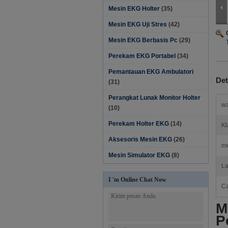
Mesin EKG Holter
(35)
Mesin EKG Uji Stres
(42)
Mesin EKG Berbasis Pc
(29)
Perekam EKG Portabel
(34)
Pemantauan EKG Ambulatori
Det
(31)
Perangkat Lunak Monitor Holter‎
wa
(10)
Perekam Holter EKG
(14)
Kl
Aksesoris Mesin EKG
(26)
m
Mesin Simulator EKG
(8)
La
I 'm Online Chat Now
Ca
M
P