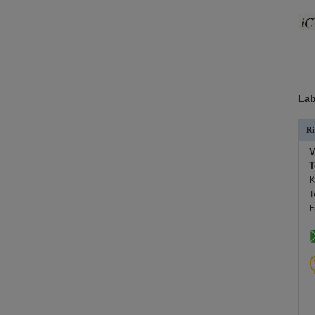
Lab
Ri
V
T
K
T
F