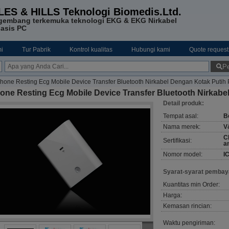
LES & HILLS Teknologi Biomedis.Ltd.
gembang terkemuka teknologi EKG & EKG Nirkabel
asis PC
i
Tur Pabrik
Kontrol kualitas
Hubungi kami
Quote request
Pe
phone Resting Ecg Mobile Device Transfer Bluetooth Nirkabel Dengan Kotak Putih 
one Resting Ecg Mobile Device Transfer Bluetooth Nirkabe
Detail produk:
Tempat asal:
Be
Nama merek:
V
C
Sertifikasi:
a
Nomor model:
I
Syarat-syarat pembay
Kuantitas min Order:
Harga:
Kemasan rincian:
Waktu pengiriman: