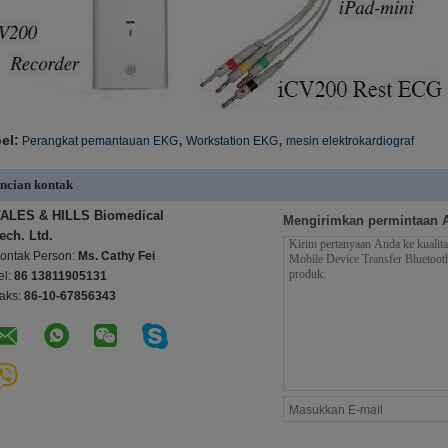
,
,
el:
Perangkat pemantauan EKG
Workstation EKG
mesin elektrokardiograf
ncian kontak
ALES & HILLS Biomedical
Mengirimkan permintaan 
ech. Ltd.
ontak Person:
Ms. Cathy Fei
el:
86 13811905131
aks:
86-10-67856343