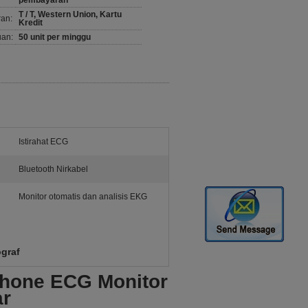
pembayaran
T / T, Western Union, Kartu
ran:
Kredit
an:
50 unit per minggu
Istirahat ECG
Bluetooth Nirkabel
Monitor otomatis dan analisis EKG
ograf
Phone ECG Monitor
ar