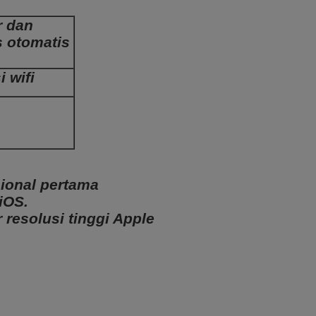
r dan
s otomatis
 wifi
sional pertama
iOS.
 resolusi tinggi Apple