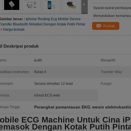
Syarat-syarat pembaya
Menyediakan kemampu
Gambar besar :
Iphone Resting Ecg Mobile Device
Transfer Bluetooth Nirkabel Dengan Kotak Putih Pintar
Kontak
Harga terbaik
il Deskripsi produk
rna:
putih
Mengetik:
asifikasi instrumen:
Kelas II
Transfer Way:
emimpin:
Secara simultan 12 lead
Fungsi:
innya:
icloud ECG web
Perangkat pemantauan EKG
mesin elektrokardi
haya Tinggi:
,
obile ECG Machine Untuk Cina i
emasok Dengan Kotak Putih Pint