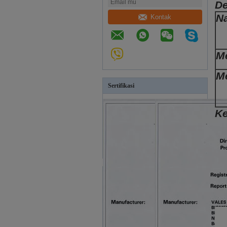
De
N
Kontak
M
M
Sertifikasi
Ke