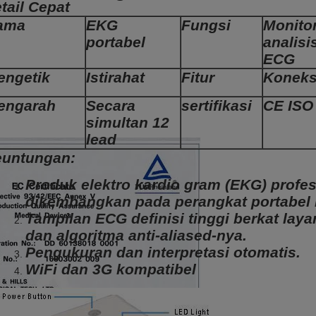
tail Cepat
ama
EKG
Fungsi
Monito
portabel
analisi
ECG
engetik
Istirahat
Fitur
Koneksi
engarah
Secara
sertifikasi
CE ISO
simultan 12
lead
untungan:
Produk elektro kardio gram (EKG) profe
dikembangkan pada perangkat portabel 
Tampilan ECG definisi tinggi berkat layar
dan algoritma anti-aliased-nya.
Pengukuran dan interpretasi otomatis.
WiFi dan 3G kompatibel