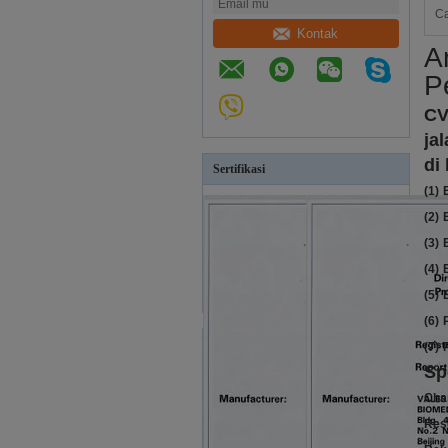
Ca
Kontak
A
P
CV
jal
di
Sertifikasi
(1)
(2)
(3)
(4)
(5)
(6)
(7)
Sp
Cha
Res