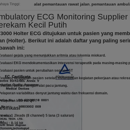
alat pemantauan rawat jalan
pemantauan ambula
haya Tinggi:
,
mbulatory ECG Monitoring Supplier V
erekam Kecil Putih
3000 Holter ECG ditujukan untuk pasien yang mem
an (Holter).
Berikut ini adalah daftar yang paling ser
 bawah ini:
Evaluasi gejala yang menunjukkan aritmia atau iskemia miokard.
Evaluasi EKG mendokumentasikan intervensi terapeutik pada masing-masing p
Evaluasi pasien untuk perubahan segmen ST
Evaluasi
tanggapan
pasien
setelah melanjutkan kegiatan pekerjaan atau rekrea
Evaluasi pasien dengan alat pacu jantung.
Pelaporan variabilitas denyut jantung waktu dan frekuensi domain.
Pelaporan Interval QT
.
esifikasi
nnels:
1
2leads (8 channel)
5 lana (3 saluran)
olusi
:
8-16 bit