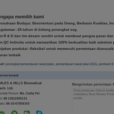
ngapa memilih kami
rusahaan Budaya: Berorientasi pada Orang, Berbasis Kualitas, Ino
galaman -25-tahun di bidang perangkat ecg.
im R & D dan tim desain sendiri untuk membuat pangsa pasar da
im QC Individu untuk memastikan 100% berkualitas baik sebelum
ijakan produksi -fleksibel untuk memenuhi permintaan disesua
anan terbaik
,
,
el:
perangkat pemantauan rawat jalan
pemantauan rawat jalan EKG
perekam E
ncian kontak
ALES & HILLS Biomedical
Mengirimkan permintaan 
ech. Ltd.
ontak Person:
Ms. Cathy Fei
el:
86 13811905131
aks:
86-10-67856343