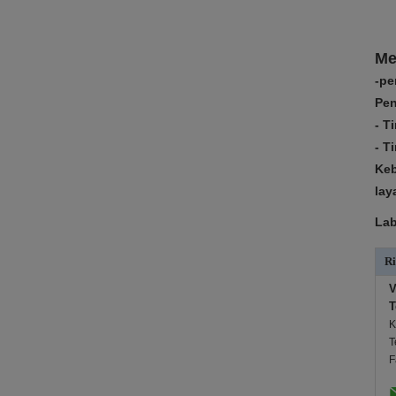
Me
-pe
Pen
- T
- T
Keb
lay
Lab
Ri
V
T
K
T
F