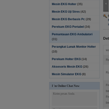
Mesin EKG Holter
(35)
Mesin EKG Uji Stres
(42)
Mesin EKG Berbasis Pc
(29)
Perekam EKG Portabel
(34)
Pemantauan EKG Ambulatori
Det
(31)
Perangkat Lunak Monitor Holter‎
wa
(10)
Perekam Holter EKG
(14)
Re
Aksesoris Mesin EKG
(26)
Ra
Mesin Simulator EKG
(8)
Fr
I 'm Online Chat Now
be
Fr
be