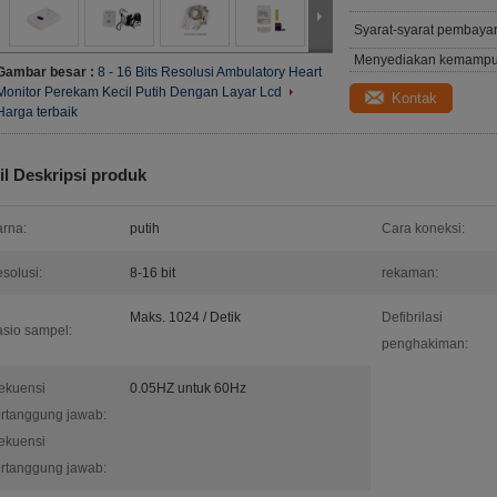
Syarat-syarat pembaya
Menyediakan kemampu
Gambar besar :
8 - 16 Bits Resolusi Ambulatory Heart
Monitor Perekam Kecil Putih Dengan Layar Lcd
Kontak
Harga terbaik
il Deskripsi produk
rna:
putih
Cara koneksi:
solusi:
8-16 bit
rekaman:
Maks. 1024 / Detik
Defibrilasi
sio sampel:
penghakiman:
ekuensi
0.05HZ untuk 60Hz
rtanggung jawab:
ekuensi
rtanggung jawab: