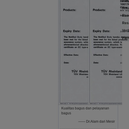
Rek
Ant
Ras
Res
Veri
Pac
Kualitas bagus dan pelayanan
bagus
—— Dr.Alam dari Mesir