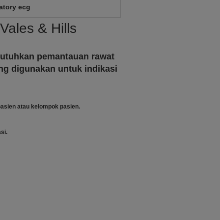
tory ecg
ales & Hills
butuhkan pemantauan rawat
ing digunakan untuk indikasi
asien atau kelompok pasien.
si.