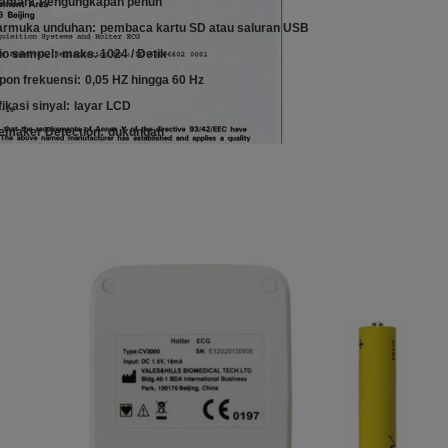
aman:
Pengungkapan penuh
armuka unduhan:
pembaca kartu SD atau saluran USB
io sampel:
maks. 1024 / Detik
pon frekuensi:
0,05 HZ hingga 60 Hz
fikasi sinyal:
layar LCD
emaker Detection:
dukungan