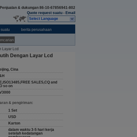
Penjualan & dukungan
86-10-67856941-802
Quote request suatu
-
Email
Select Language
 suatu
berita perusahaan
ncarian
n Layar Lcd
Putih Dengan Layar Lcd
ijing, Cina
&H
E,ISO13485,FREE SALES,CQ and
O so on
V3000
aran & pengiriman:
1 Set
USD
Karton
dalam waktu 3-5 hari kerja
setelah kedatangan