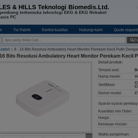
LES & HILLS Teknologi Biomedis.Ltd.
gembang terkemuka teknologi EKG & EKG Nirkabel
asis PC
i
Tur Pabrik
Kontrol kualitas
Hubungi kami
Quote request
Pe
latori
8 - 16 Bits Resolusi Ambulatory Heart Monitor Perekam Kecil Putih Denga
 16 Bits Resolusi Ambulatory Heart Monitor Perekam Kecil 
Detail produk:
Tempat asal:
Be
Nama merek:
V
C
Sertifikasi:
C
Nomor model:
C
Syarat-syarat pembay
Kuantitas min Order:
Harga:
Kemasan rincian:
Waktu pengiriman: