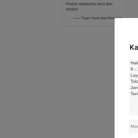
Produk sempurna, kecil dan
cerdas!
—— Tuan Yann dari Perancis
Ka