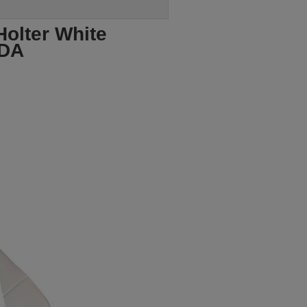
olter White
FDA