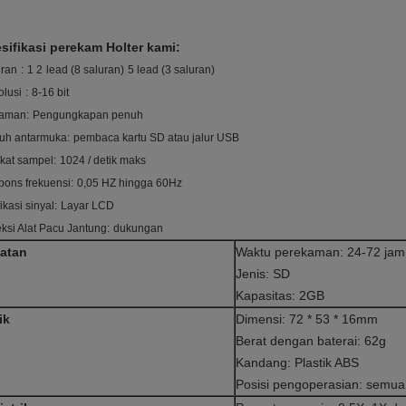
sifikasi perekam Holter kami:
uran
:
1 2
lead (8 saluran)
5 lead (3 saluran)
lusi
:
8-16 bit
aman:
Pengungkapan penuh
uh antarmuka:
pembaca kartu SD atau jalur USB
kat sampel:
1024 / detik maks
ons frekuensi:
0,05 HZ hingga 60Hz
fikasi sinyal:
Layar LCD
ksi Alat Pacu Jantung:
dukungan
gatan
Waktu perekaman: 24-72 jam
Jenis: SD
Kapasitas: 2GB
ik
Dimensi: 72 * 53 * 16mm
Berat dengan baterai: 62g
Kandang: Plastik ABS
Posisi pengoperasian: semua 