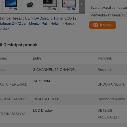
Syarat-syarat pembaya
Menyediakan kemampu
Gambar besar :
CE / FDA Disetujui Holter ECG 12
Saluran 24-72 Jam Monitor Putih Holter
Harga
Kontak
terbaik
il Deskripsi produk
rna:
putih
Mengetik:
luran:
3-CHANNEL, 12-CHANNEL
Resolusi:
24-72 JAM
AKTU PEREKAM:
UNDUH UNDUH:
INGKAT SAMPEL:
1024 / SEC MAX
Respon frekuensi:
LCD Display
DETEKSI
RIFIKASI SINYAL:
PACEMAKER: