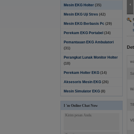
Mesin EKG Holter
(35)
Mesin EKG Uji Stres
(42)
Mesin EKG Berbasis Pc
(29)
Perekam EKG Portabel
(34)
Pemantauan EKG Ambulatori
Det
(31)
Perangkat Lunak Monitor Holter‎
wa
(10)
Perekam Holter EKG
(14)
Sa
Aksesoris Mesin EKG
(26)
W
Mesin Simulator EKG
(8)
T
I 'm Online Chat Now
VE