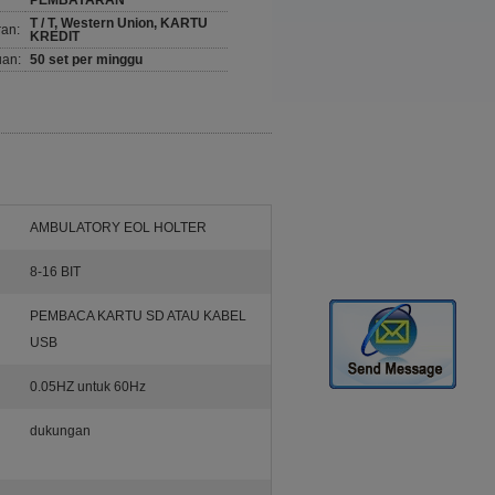
PEMBAYARAN
T / T, Western Union, KARTU
ran:
KREDIT
an:
50 set per minggu
AMBULATORY EOL HOLTER
8-16 BIT
PEMBACA KARTU SD ATAU KABEL
USB
0.05HZ untuk 60Hz
dukungan