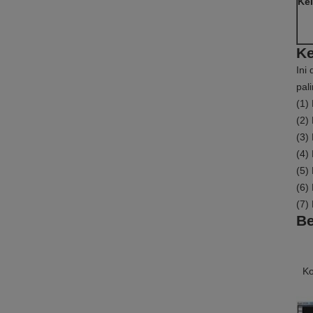
Kel
Ke
Ini
pal
(1)
(2)
(3)
(4)
(5)
(6)
(7)
Be
Ko