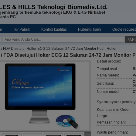
LES & HILLS Teknologi Biomedis.Ltd.
gembang terkemuka teknologi EKG & EKG Nirkabel
asis PC
i
Tur Pabrik
Kontrol kualitas
Hubungi kami
Quote request
Pe
 / FDA Disetujui Holter ECG 12 Saluran 24-72 Jam Monitor Putih Holter
/ FDA Disetujui Holter ECG 12 Saluran 24-72 Jam Monitor P
Detail produk:
Tempat asal:
Be
Nama merek:
V
C
Sertifikasi:
o
Nomor model:
C
Syarat-syarat pembay
Kuantitas min Order:
Harga:
Kemasan rincian:
Waktu pengiriman: