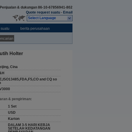
Penjualan & dukungan
86-10-67856941-802
Quote request suatu
-
Email
Select Language
 suatu
berita perusahaan
ncarian
utih Holter
ijing, Cina
&H
E,ISO13485,FDA,FS,CO and CQ so
n
V3000
aran & pengiriman:
1 Set
USD
Karton
DALAM 3-5 HARI KERJA
SETELAH KEDATANGAN