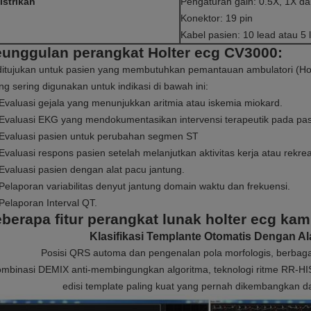
istrikan
Pengaturan gain: 0.5X, 1X d
Konektor: 19 pin
Kabel pasien: 10 lead atau 5 
unggulan perangkat Holter ecg CV3000:
 ditujukan untuk pasien yang membutuhkan pemantauan ambulatori (Holte
ing sering digunakan untuk indikasi di bawah ini:
 Evaluasi gejala yang menunjukkan aritmia atau iskemia miokard.
 Evaluasi EKG yang mendokumentasikan intervensi terapeutik pada pas
 Evaluasi pasien untuk perubahan segmen ST
 Evaluasi respons pasien setelah melanjutkan aktivitas kerja atau rekrea
 Evaluasi pasien dengan alat pacu jantung.
 Pelaporan variabilitas denyut jantung domain waktu dan frekuensi.
 Pelaporan Interval QT.
berapa fitur perangkat lunak holter ecg kam
Klasifikasi Templante Otomatis Dengan Ala
Posisi QRS automa dan pengenalan pola morfologis, berbaga
mbinasi DEMIX anti-membingungkan algoritma, teknologi ritme RR-HIS d
edisi template paling kuat yang pernah dikembangkan