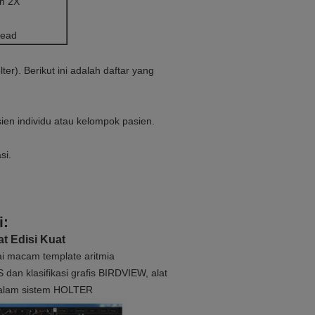
an 2X
lead
r). Berikut ini adalah daftar yang
ien individu atau kelompok pasien.
si.
i:
t Edisi Kuat
i macam template aritmia
an klasifikasi grafis BIRDVIEW, alat
 dalam sistem HOLTER