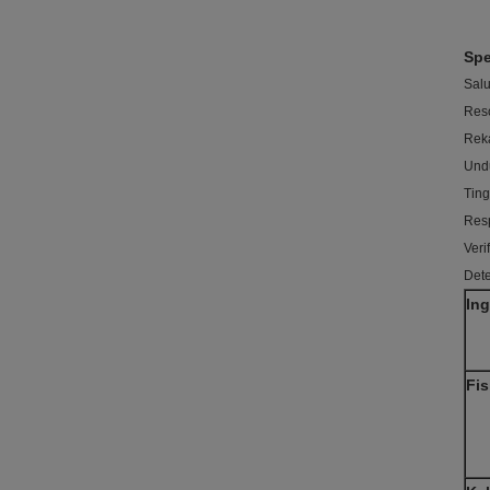
Spe
Sal
Reso
Rek
Und
Ting
Resp
Veri
Dete
In
Fis