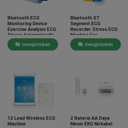
Tur Pabrik
Bluetooth ECG
Bluetooth ST
Monitoring Device
Segment ECG
Exercise Analysis ECG
Recorder Stress ECG
Kontrol kualitas
Stress Automatically
Machine For
Test Monitor
Cardiology Diagnosis
mengirimkan
mengirimkan
Hubungi kami
permintaan
permintaan
Permintaan Penawaran
Company News
Mesin EKG Nirkabel
12 Lead Wireless ECG
2 Baterai AA Daya
Machine
Mesin EKG Nirkabel
Mesin EKG Genggam