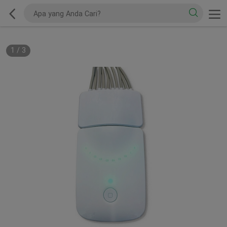
1
/
3