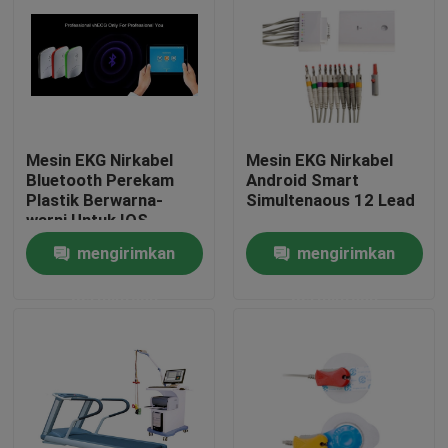
Mesin EKG Nirkabel
Mesin EKG Nirkabel
Bluetooth Perekam
Android Smart
Plastik Berwarna-
Simultenaous 12 Lead
warni Untuk IOS
mengirimkan
mengirimkan
permintaan
permintaan
Rumah
Produk
Tentang kami