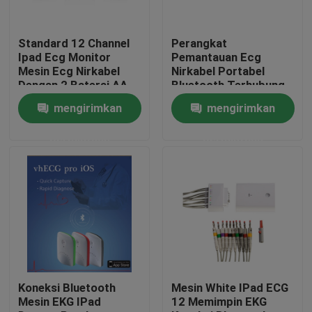
Tur Pabrik
Standard 12 Channel
Perangkat
Ipad Ecg Monitor
Pemantauan Ecg
Mesin Ecg Nirkabel
Nirkabel Portabel
Kontrol kualitas
Dengan 2 Baterai AA
Bluetooth Terhubung
Untuk IOS Dengan
mengirimkan
mengirimkan
Tiga Warna Kotak
Cerdas
Hubungi kami
permintaan
permintaan
Permintaan Penawaran
Company News
Mesin EKG Nirkabel
Koneksi Bluetooth
Mesin White IPad ECG
Mesin EKG IPad
12 Memimpin EKG
Mesin EKG Genggam