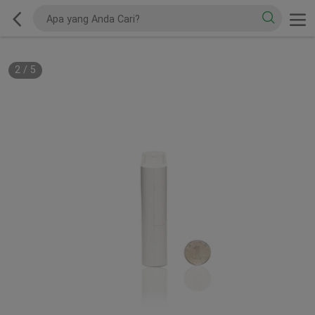
2
/
5