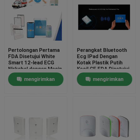
Pertolongan Pertama
Perangkat Bluetooth
FDA Disetujui White
Ecg IPad Dengan
Smart 12-lead ECG
Kotak Plastik Putih
Nirkabel dengan Mesin
Kecil CE FDA Disetujui
iPad ECG
mengirimkan
mengirimkan
permintaan
permintaan
Rumah
Produk
Tentang kami