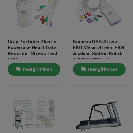
Grey Portable Plastic
Koneksi USB Stress
Excercise Heart Data
EKG Mesin Stress EKG
Recorder Stress Test
Analisis Sistem Kotak
ECG
Akuisisi Grey 12
Channel
mengirimkan
mengirimkan
permintaan
permintaan
Rumah
Produk
Tentang kami