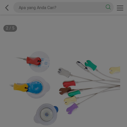
2
/
5