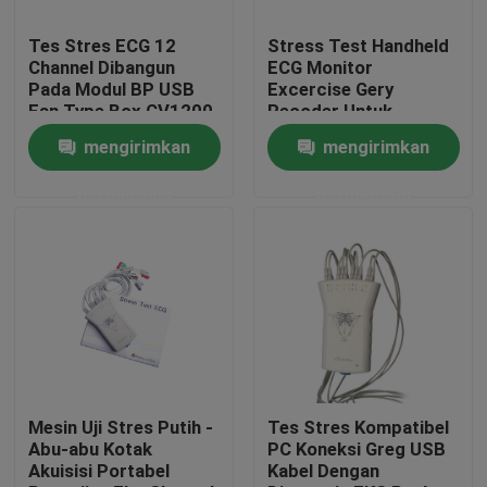
Tes Stres ECG 12
Stress Test Handheld
Tur Pabrik
Channel Dibangun
ECG Monitor
Pada Modul BP USB
Excercise Gery
Fan Type Box CV1200
Recoder Untuk
Kontrol kualitas
Elektrokardiograf 12
mengirimkan
mengirimkan
Saluran
permintaan
permintaan
Hubungi kami
Permintaan Penawaran
Company News
Mesin EKG Nirkabel
Mesin Uji Stres Putih -
Tes Stres Kompatibel
Abu-abu Kotak
PC Koneksi Greg USB
Akuisisi Portabel
Kabel Dengan
Mesin EKG Genggam