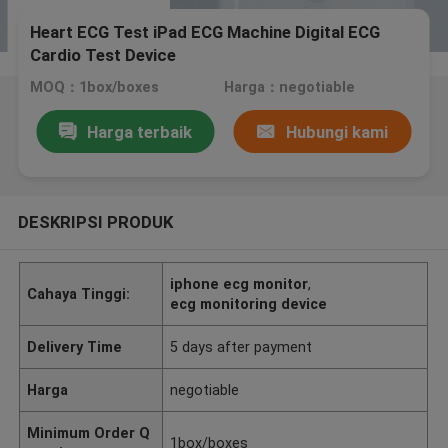
Heart ECG Test iPad ECG Machine Digital ECG
Cardio Test Device
MOQ：1box/boxes
Harga：negotiable
Harga terbaik
Hubungi kami
DESKRIPSI PRODUK
iphone ecg monitor
,
Cahaya Tinggi:
ecg monitoring device
Delivery Time
5 days after payment
Harga
negotiable
Minimum Order Q
1box/boxes