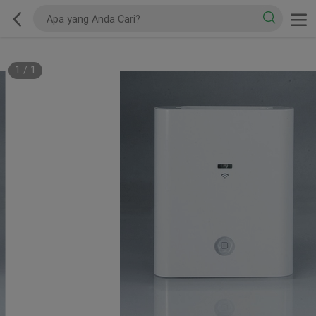
1
/
1