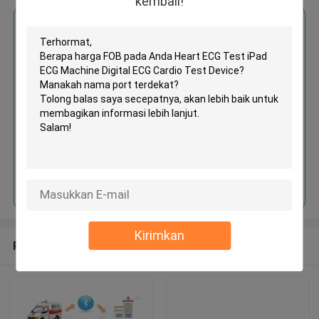
kembali!
Dapatkan Harga Terbaik untuk
Heart ECG Test iPad ECG
Machine Digital ECG Cardio Test
Device
MOQ： 1box/boxes
Terus
Kirimkan
Rekomendasi Produk