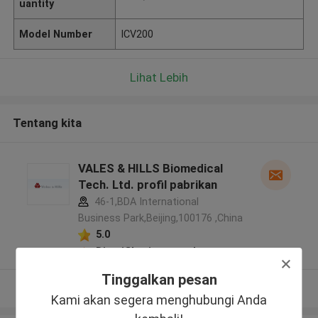
uantity
Model Number
ICV200
Lihat Lebih
Tentang kita
VALES & HILLS Biomedical
Tech. Ltd. profil pabrikan
46-1,BDA International
Business Park,Beijing,100176 ,China
5.0
Diverifikasi pemasok
Tinggalkan pesan
Lihat Lebih
Kami akan segera menghubungi Anda