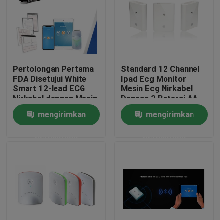
Pertolongan Pertama
Standard 12 Channel
FDA Disetujui White
Ipad Ecg Monitor
Smart 12-lead ECG
Mesin Ecg Nirkabel
Nirkabel dengan Mesin
Dengan 2 Baterai AA
iPad ECG
mengirimkan
mengirimkan
permintaan
permintaan
Rumah
Produk
Tentang kami