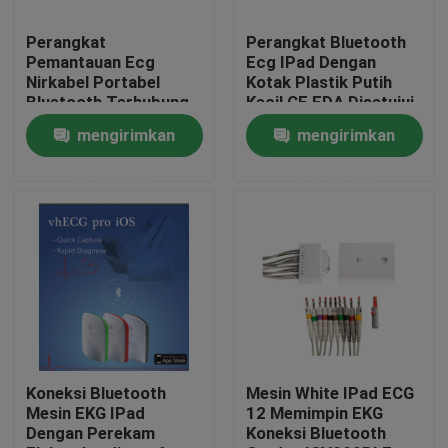
Perangkat
Perangkat Bluetooth
Tur Pabrik
Pemantauan Ecg
Ecg IPad Dengan
Nirkabel Portabel
Kotak Plastik Putih
Bluetooth Terhubung
Kecil CE FDA Disetujui
Kontrol kualitas
Untuk IOS Dengan
mengirimkan
mengirimkan
Tiga Warna Kotak
Cerdas
permintaan
permintaan
Hubungi kami
Permintaan Penawaran
Company News
Mesin EKG Nirkabel
Koneksi Bluetooth
Mesin White IPad ECG
Mesin EKG IPad
12 Memimpin EKG
Dengan Perekam
Koneksi Bluetooth
Mesin EKG Genggam