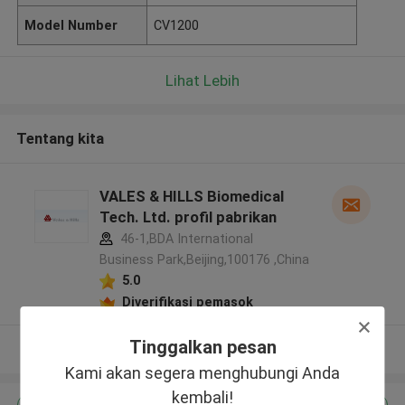
Model Number
CV1200
Lihat Lebih
Tentang kita
VALES & HILLS Biomedical
Tech. Ltd. profil pabrikan
46-1,BDA International
Business Park,Beijing,100176 ,China
5.0
Diverifikasi pemasok
Tinggalkan pesan
Lihat Lebih
Kami akan segera menghubungi Anda
kembali!