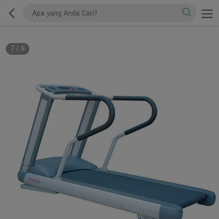
7
/
8