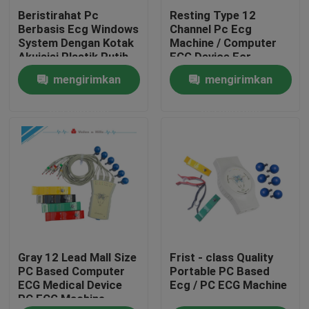
Beristirahat Pc
Resting Type 12
Berbasis Ecg Windows
Channel Pc Ecg
Tur Pabrik
System Dengan Kotak
Machine / Computer
Akuisisi Plastik Putih
ECG Device For
Medical
mengirimkan
mengirimkan
Kontrol kualitas
permintaan
permintaan
Hubungi kami
Permintaan Penawaran
Company News
Gray 12 Lead Mall Size
Frist - class Quality
Mesin EKG Nirkabel
PC Based Computer
Portable PC Based
ECG Medical Device
Ecg / PC ECG Machine
PC ECG Machine
Mesin EKG Genggam