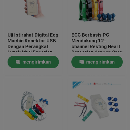
Uji Istirahat Digital Eeg
ECG Berbasis PC
Machin Konektor USB
Mendukung 12-
Dengan Perangkat
channel Resting Heart
Lunak Muti Function
Detection dengan Gray
USB EKG Recorder
mengirimkan
mengirimkan
permintaan
permintaan
Rumah
Produk
Tentang kami