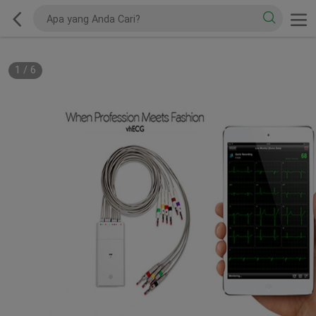
1
/
6