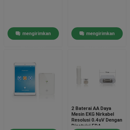
Tur Pabrik
mengirimkan
mengirimkan
Kontrol kualitas
permintaan
permintaan
Hubungi kami
Permintaan Penawaran
Company News
2 Baterai AA Daya
Mesin EKG Nirkabel
Mesin EKG Nirkabel
Resolusi 0.4uV Dengan
Disetujui FDA
Mesin EKG Genggam