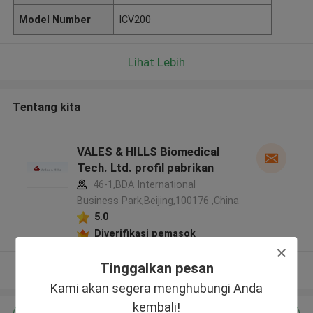
Model Number
ICV200
Lihat Lebih
Tentang kita
VALES & HILLS Biomedical
Tech. Ltd. profil pabrikan
46-1,BDA International
Business Park,Beijing,100176 ,China
5.0
Diverifikasi pemasok
Tinggalkan pesan
Lihat Lebih
Kami akan segera menghubungi Anda
kembali!