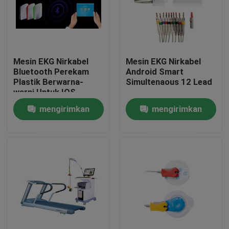
Mesin EKG Nirkabel
Mesin EKG Nirkabel
Bluetooth Perekam
Android Smart
Plastik Berwarna-
Simultenaous 12 Lead
warni Untuk IOS
mengirimkan
mengirimkan
permintaan
permintaan
Rumah
Produk
Tentang kami