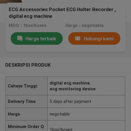
ECG Accessories Pocket ECG Holter Recorder ,
digital ecg machine
MOQ：1box/boxes
Harga：negotiable
Harga terbaik
Hubungi kami
DESKRIPSI PRODUK
digital ecg machine
,
Cahaya Tinggi:
ecg monitoring device
Delivery Time
5 days after payment
Harga
negotiable
Minimum Order Q
1box/boxes