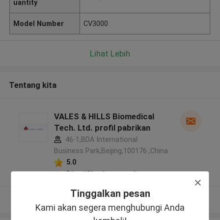
uantity
Model Number
CV3000
Lihat Lebih
Tentang kita
VALES & HILLS Biomedical
Tech. Ltd. profil pabrikan
46-1,BDA International
Business Park,Beijing,100176 ,China
5.0
Diverifikasi pemasok
Tinggalkan pesan
Lihat Lebih
Kami akan segera menghubungi Anda