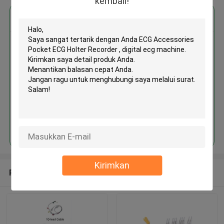
kembali!
Dapatkan Harga Terbaik untuk
ECG Accessories Pocket ECG
Holter Recorder , digital ecg
machine
MOQ： 1box/boxes
Terus
Kirimkan
Rekomendasi Produk