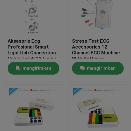
Aksesoris Ecg
Stress Test ECG
Profesional Smart
Accessories 12
Light Usb Connection
Channel ECG Machine
Cable Untuk 12 Lead /
With Software
3 Lead
mengirimkan
mengirimkan
permintaan
permintaan
Rumah
Produk
Tentang kami