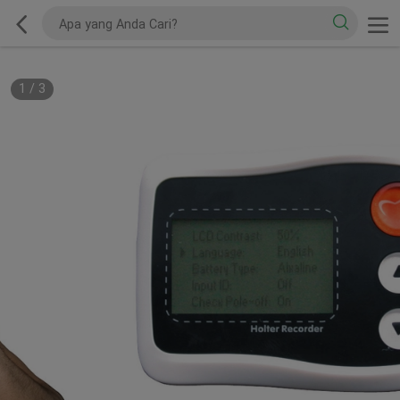
1
/
3