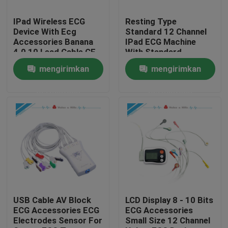
IPad Wireless ECG
Resting Type
Tur Pabrik
Device With Ecg
Standard 12 Channel
Accessories Banana
IPad ECG Machine
4.0 10 Lead Cable CE
With Standard
Kontrol kualitas
Accessories
mengirimkan
mengirimkan
permintaan
permintaan
Hubungi kami
Permintaan Penawaran
Company News
Mesin EKG Nirkabel
USB Cable AV Block
LCD Display 8 - 10 Bits
ECG Accessories ECG
ECG Accessories
Electrodes Sensor For
Small Size 12 Channel
Mesin EKG Genggam