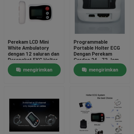
Perekam LCD Mini
Programmable
White Ambulatory
Portable Holter ECG
dengan 12 saluran dan
Dengan Perekam
Perangkat EKG Holter
Cerdas 24 - 72 Jam
3 Saluran
Perekaman
mengirimkan
mengirimkan
permintaan
permintaan
Rumah
Produk
Tentang kami