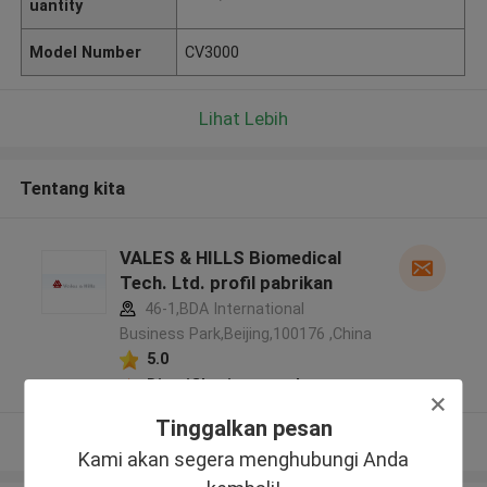
uantity
Model Number
CV3000
Lihat Lebih
Tentang kita
VALES & HILLS Biomedical
Tech. Ltd. profil pabrikan
46-1,BDA International
Business Park,Beijing,100176 ,China
5.0
Diverifikasi pemasok
Tinggalkan pesan
Lihat Lebih
Kami akan segera menghubungi Anda