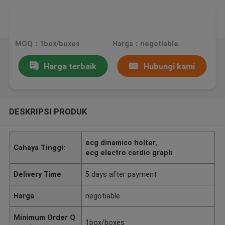
MOQ：1box/boxes
Harga：negotiable
Harga terbaik
Hubungi kami
DESKRIPSI PRODUK
ecg dinamico holter
,
Cahaya Tinggi:
ecg electro cardio graph
Delivery Time
5 days after payment
Harga
negotiable
Minimum Order Q
1box/boxes