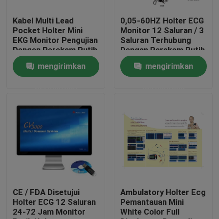
Kabel Multi Lead
0,05-60HZ Holter ECG
Tur Pabrik
Pocket Holter Mini
Monitor 12 Saluran / 3
EKG Monitor Pengujian
Saluran Terhubung
Dengan Perekam Putih
Dengan Perekam Putih
Kontrol kualitas
mengirimkan
mengirimkan
permintaan
permintaan
Hubungi kami
Permintaan Penawaran
Company News
Mesin EKG Nirkabel
CE / FDA Disetujui
Ambulatory Holter Ecg
Holter ECG 12 Saluran
Pemantauan Mini
24-72 Jam Monitor
White Color Full
Mesin EKG Genggam