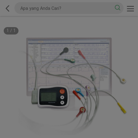
1
/
1