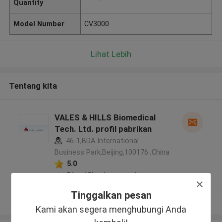
Quantity
Model Number
CV3000
Lihat Lebih
Tentang kita
VALES & HILLS Biomedical
Tech. Ltd. profil pabrikan
46-1,BDA International
Business Park,Beijing,100176 ,China
5.0
Diverifikasi pemasok
Tinggalkan pesan
Lihat Lebih
Kami akan segera menghubungi Anda