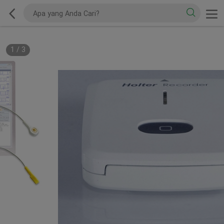
1
/
3