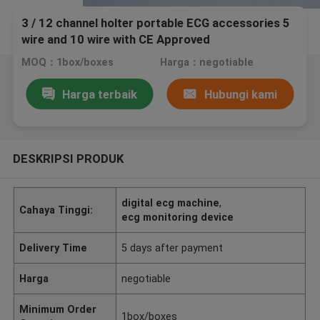
3 / 12 channel holter portable ECG accessories 5
wire and 10 wire with CE Approved
MOQ：1box/boxes
Harga：negotiable
Harga terbaik
Hubungi kami
DESKRIPSI PRODUK
digital ecg machine
,
Cahaya Tinggi:
ecg monitoring device
Delivery Time
5 days after payment
Harga
negotiable
Minimum Order
1box/boxes