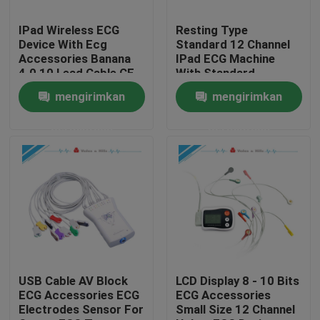
IPad Wireless ECG
Resting Type
Tur Pabrik
Device With Ecg
Standard 12 Channel
Accessories Banana
IPad ECG Machine
4.0 10 Lead Cable CE
With Standard
Kontrol kualitas
Accessories
mengirimkan
mengirimkan
permintaan
permintaan
Hubungi kami
Permintaan Penawaran
Company News
Mesin EKG Nirkabel
USB Cable AV Block
LCD Display 8 - 10 Bits
ECG Accessories ECG
ECG Accessories
Electrodes Sensor For
Small Size 12 Channel
Mesin EKG Genggam