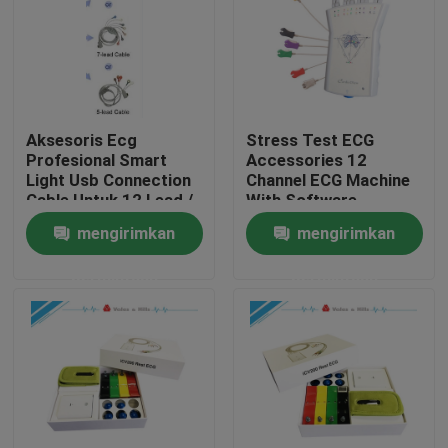
Aksesoris Ecg
Stress Test ECG
Profesional Smart
Accessories 12
Light Usb Connection
Channel ECG Machine
Cable Untuk 12 Lead /
With Software
3 Lead
mengirimkan
mengirimkan
permintaan
permintaan
Rumah
Produk
Tentang kami