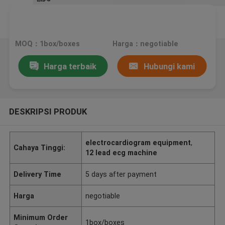
MOQ：1box/boxes
Harga：negotiable
Harga terbaik
Hubungi kami
DESKRIPSI PRODUK
electrocardiogram equipment
,
Cahaya Tinggi:
12 lead ecg machine
Delivery Time
5 days after payment
Harga
negotiable
Minimum Order
1box/boxes