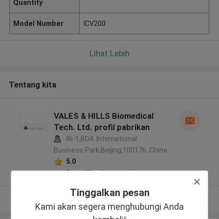
Quantity
Model Number
ICV200
Lihat Lebih
Tentang kita
VALES & HILLS Biomedical
Tech. Ltd. profil pabrikan
46-1,BDA International
Business Park,Beijing,100176 ,China
5.0
Diverifikasi pemasok
Tinggalkan pesan
Lihat Lebih
Kami akan segera menghubungi Anda