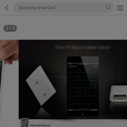
3
/
4