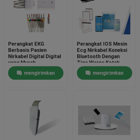
Perangkat EKG
Perangkat IOS Mesin
Berbasis Pasien
Ecg Nirkabel Koneksi
Nirkabel Digital Digital
Bluetooth Dengan
yang Murah,
Tiga Warna Kotak
Beristirahat Tes EKG
Kecil
mengirimkan
mengirimkan
untuk iOS
permintaan
permintaan
Rumah
Produk
Tentang kami