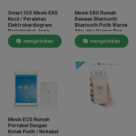
Smart IOS Mesin EKG
Mesin EKG Rumah
Tur Pabrik
Kecil / Peralatan
Bawaan Bluetooth
Elektrokardiogram
Bluetooth Putih Warna
Beristirahat Jenis
Abu-abu Oranye Dan
Kontrol kualitas
Hijau
mengirimkan
mengirimkan
permintaan
permintaan
Hubungi kami
Permintaan Penawaran
Company News
Mesin EKG Nirkabel
Mesin ECG Rumah
Portabel Dengan
Kotak Putih / Nirkabel
Mesin EKG Genggam