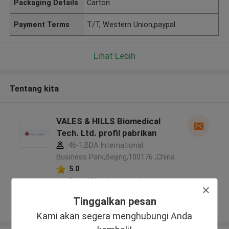
Packaging Details
Carton
Payment Terms
T/T, Western Union,paypal
Lihat Lebih
Tentang kita
VALES & HILLS Biomedical
Tech. Ltd. profil pabrikan
46-1,BDA International
Business Park,Beijing,100176 ,China
5.0
Diverifikasi pemasok
Tinggalkan pesan
Lihat Lebih
Kami akan segera menghubungi Anda