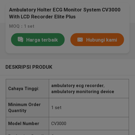
Ambulatory Holter ECG Monitor System CV3000
With LCD Recorder Elite Plus
MOQ：1 set
Harga terbaik
Hubungi kami
DESKRIPSI PRODUK
ambulatory ecg recorder
,
Cahaya Tinggi:
ambulatory monitoring device
Minimum Order
1 set
Quantity
Model Number
CV3000