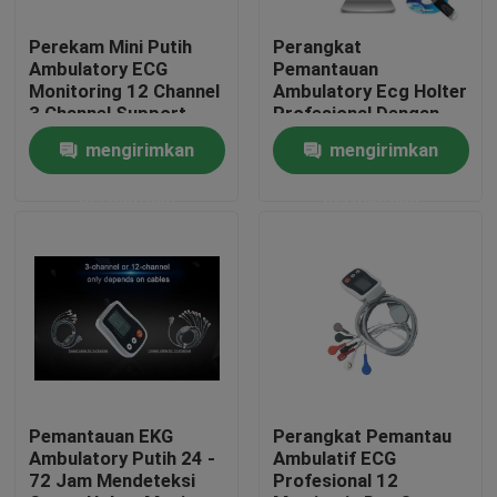
Perekam Mini Putih
Perangkat
Tur Pabrik
Ambulatory ECG
Pemantauan
Monitoring 12 Channel
Ambulatory Ecg Holter
3 Channel Support
Profesional Dengan
Kontrol kualitas
Mini Recorder Warna
mengirimkan
mengirimkan
Putih
permintaan
permintaan
Hubungi kami
Permintaan Penawaran
Company News
Mesin EKG Nirkabel
Pemantauan EKG
Perangkat Pemantau
Ambulatory Putih 24 -
Ambulatif ECG
72 Jam Mendeteksi
Profesional 12
Mesin EKG Genggam