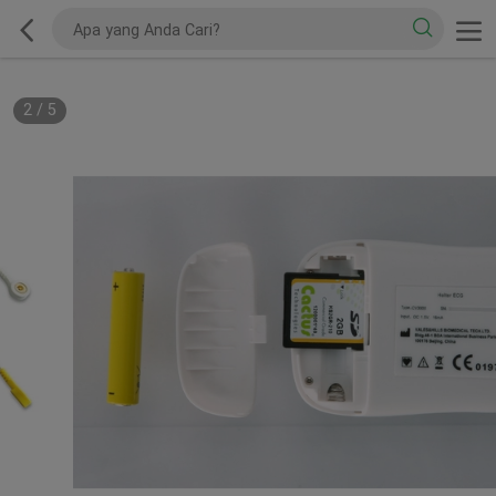
2
/
5