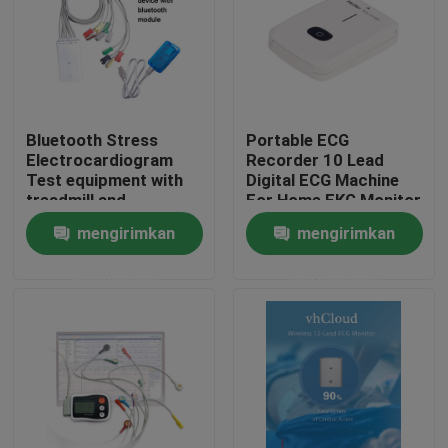
Bluetooth Stress
Portable ECG
Electrocardiogram
Recorder 10 Lead
Test equipment with
Digital ECG Machine
treadmill and
For Home EKG Monitor
ergometers iCV1200
mengirimkan
mengirimkan
permintaan
permintaan
Rumah
Produk
Tentang kami