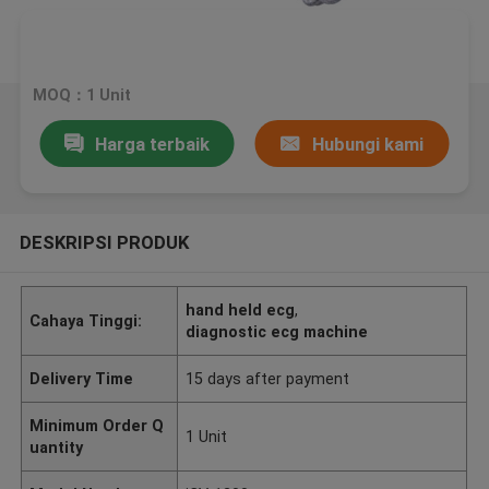
MOQ：1 Unit
Harga terbaik
Hubungi kami
DESKRIPSI PRODUK
hand held ecg
,
Cahaya Tinggi:
diagnostic ecg machine
Delivery Time
15 days after payment
Minimum Order Q
1 Unit
uantity