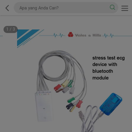
1
/
3