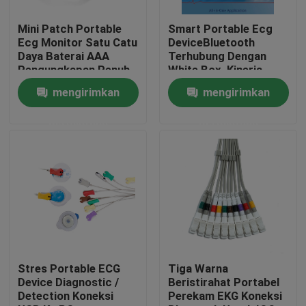
Mini Patch Portable
Smart Portable Ecg
Tur Pabrik
Ecg Monitor Satu Catu
DeviceBluetooth
Daya Baterai AAA
Terhubung Dengan
Pengungkapan Penuh
White Box, Kinerja
Kontrol kualitas
Tinggi
mengirimkan
mengirimkan
permintaan
permintaan
Hubungi kami
Permintaan Penawaran
Company News
Mesin EKG Nirkabel
Stres Portable ECG
Tiga Warna
Device Diagnostic /
Beristirahat Portabel
Detection Koneksi
Perekam EKG Koneksi
Mesin EKG Genggam