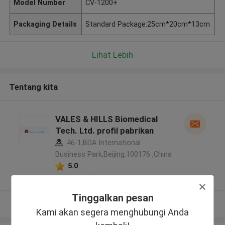
Model Number
CV-1200+
Packaging Details
Standard Package:25cm*20cm*13cm
Lihat Lebih
Tentang kita
VALES & HILLS Biomedical
Tech. Ltd. profil pabrikan
46-1,BDA International
Business Park,Beijing,100176 ,China
5.0
Diverifikasi pemasok
Tinggalkan pesan
Lihat Lebih
Kami akan segera menghubungi Anda