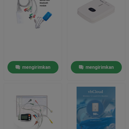
mengirimkan
mengirimkan
permintaan
permintaan
Rumah
Produk
Tentang kami