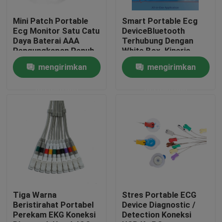
Mini Patch Portable
Smart Portable Ecg
Tur Pabrik
Ecg Monitor Satu Catu
DeviceBluetooth
Daya Baterai AAA
Terhubung Dengan
Pengungkapan Penuh
White Box, Kinerja
Kontrol kualitas
Tinggi
mengirimkan
mengirimkan
permintaan
permintaan
Hubungi kami
Permintaan Penawaran
Company News
Mesin EKG Nirkabel
Tiga Warna
Stres Portable ECG
Beristirahat Portabel
Device Diagnostic /
Perekam EKG Koneksi
Detection Koneksi
Mesin EKG Genggam