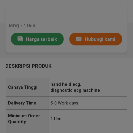
MOQ：1 Unit
Harga terbaik
Hubungi kami
DESKRIPSI PRODUK
hand held ecg
,
Cahaya Tinggi:
diagnostic ecg machine
Delivery Time
5-8 Work days
Minimum Order
1 Unit
Quantity