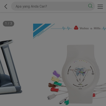
1
/
3