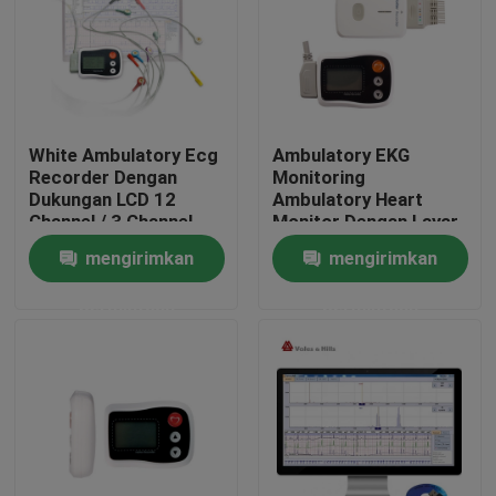
White Ambulatory Ecg
Ambulatory EKG
Recorder Dengan
Monitoring
Dukungan LCD 12
Ambulatory Heart
Channel / 3 Channel
Monitor Dengan Layar
ISO FDA
LCD
mengirimkan
mengirimkan
permintaan
permintaan
Rumah
Produk
Tentang kami