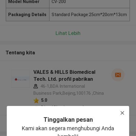
Model Number
CV-200
Packaging Details
Standard Package:25cm*20cm*13cm
Lihat Lebih
Tentang kita
VALES & HILLS Biomedical
Tech. Ltd. profil pabrikan
46-1,BDA International
Business Park,Beijing,100176 ,China
5.0
Diverifikasi pemasok
Tinggalkan pesan
Lihat Lebih
Kami akan segera menghubungi Anda