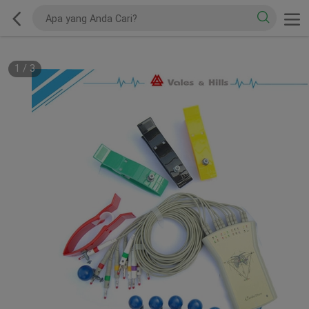
1
/
3