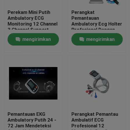
Perekam Mini Putih
Perangkat
Tur Pabrik
Ambulatory ECG
Pemantauan
Monitoring 12 Channel
Ambulatory Ecg Holter
3 Channel Support
Profesional Dengan
Kontrol kualitas
Mini Recorder Warna
mengirimkan
mengirimkan
Putih
permintaan
permintaan
Hubungi kami
Permintaan Penawaran
Company News
Mesin EKG Nirkabel
Pemantauan EKG
Perangkat Pemantau
Ambulatory Putih 24 -
Ambulatif ECG
72 Jam Mendeteksi
Profesional 12
Mesin EKG Genggam