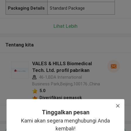
Packaging Details
Standard Package
Lihat Lebih
Tentang kita
VALES & HILLS Biomedical
Tech. Ltd. profil pabrikan
46-1,BDA International
Business Park,Beijing,100176 ,China
5.0
Diverifikasi pemasok
Tinggalkan pesan
Lihat Lebih
Kami akan segera menghubungi Anda
kembali!