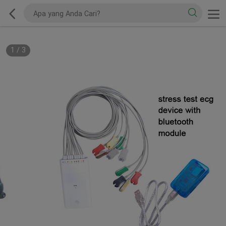
1
/
3