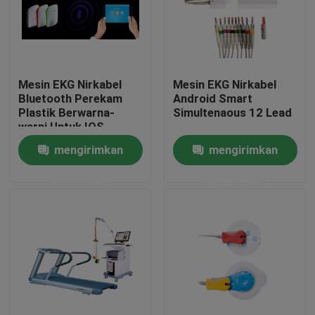
Mesin EKG Nirkabel
Mesin EKG Nirkabel
Bluetooth Perekam
Android Smart
Plastik Berwarna-
Simultenaous 12 Lead
warni Untuk IOS
mengirimkan
mengirimkan
permintaan
permintaan
Rumah
Produk
Tentang kami