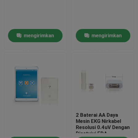
Tur Pabrik
mengirimkan
mengirimkan
Kontrol kualitas
permintaan
permintaan
Hubungi kami
Permintaan Penawaran
Company News
2 Baterai AA Daya
Mesin EKG Nirkabel
Mesin EKG Nirkabel
Resolusi 0.4uV Dengan
Disetujui FDA
Mesin EKG Genggam