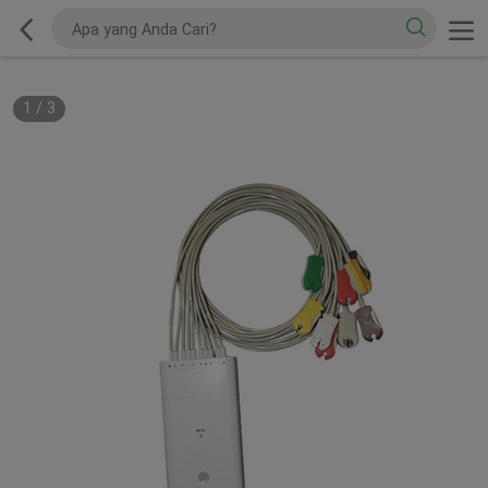
1
/
3