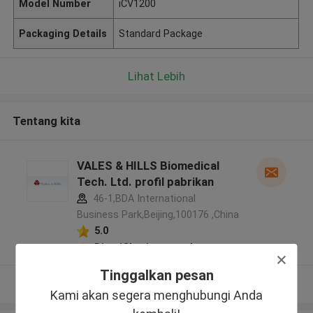
Model Number
iCV1200
Packaging Details
Standard Package
Lihat Lebih
Tentang kita
VALES & HILLS Biomedical
Tech. Ltd. profil pabrikan
46-1,BDA International
Business Park,Beijing,100176 ,China
5.0
Diverifikasi pemasok
Tinggalkan pesan
Lihat Lebih
Kami akan segera menghubungi Anda