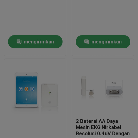
Tur Pabrik
Kontrol kualitas
mengirimkan
mengirimkan
permintaan
permintaan
Hubungi kami
Permintaan Penawaran
Company News
Mesin EKG Nirkabel
2 Baterai AA Daya
Mesin EKG Nirkabel
Resolusi 0.4uV Dengan
Mesin EKG Genggam