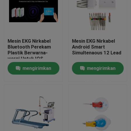
Mesin EKG Nirkabel
Mesin EKG Nirkabel
Bluetooth Perekam
Android Smart
Plastik Berwarna-
Simultenaous 12 Lead
warni Untuk IOS
mengirimkan
mengirimkan
permintaan
permintaan
Rumah
Produk
Tentang kami