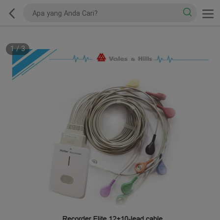
1
/
3