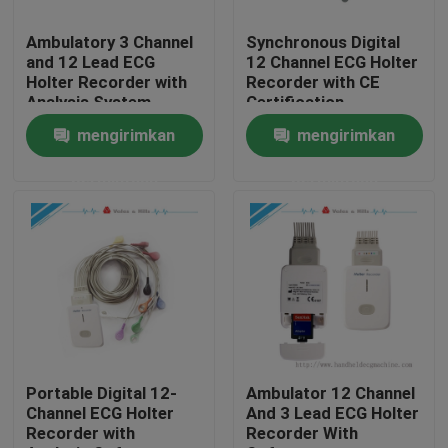
Ambulatory 3 Channel
Synchronous Digital
Tur Pabrik
and 12 Lead ECG
12 Channel ECG Holter
Holter Recorder with
Recorder with CE
Analysis System
Certification
Kontrol kualitas
mengirimkan
mengirimkan
permintaan
permintaan
Hubungi kami
Permintaan Penawaran
Company News
Mesin EKG Nirkabel
Portable Digital 12-
Ambulator 12 Channel
Channel ECG Holter
And 3 Lead ECG Holter
Recorder with
Recorder With
Mesin EKG Genggam