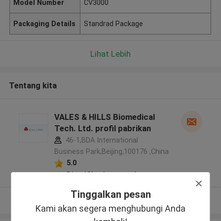
Model Number
CV3000
Packaging Details
Standrad Package
Lihat Lebih
Tentang kita
VALES & HILLS Biomedical
Tech. Ltd. profil pabrikan
46-1,BDA International
Business Park,Beijing,100176 ,China
5.0
Diverifikasi pemasok
Tinggalkan pesan
Lihat Lebih
Kami akan segera menghubungi Anda