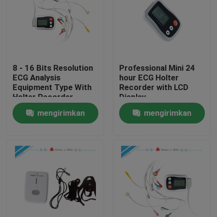
8 - 16 Bits Resolution
Professional Mini 24
ECG Analysis
hour ECG Holter
Equipment Type With
Recorder with LCD
Holter Recorder
Display
mengirimkan
mengirimkan
permintaan
permintaan
Rumah
Produk
Tentang kami