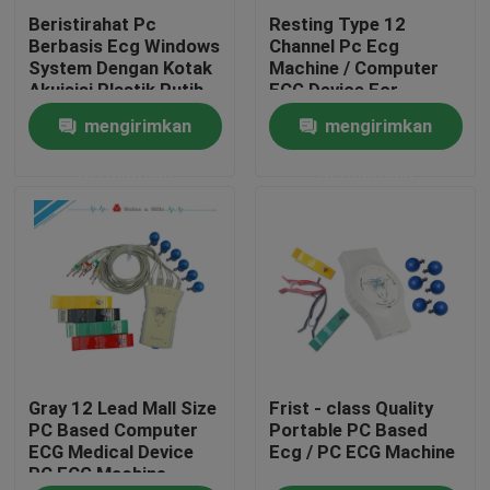
Beristirahat Pc
Resting Type 12
Berbasis Ecg Windows
Channel Pc Ecg
Tur Pabrik
System Dengan Kotak
Machine / Computer
Akuisisi Plastik Putih
ECG Device For
Medical
mengirimkan
mengirimkan
Kontrol kualitas
permintaan
permintaan
Hubungi kami
Permintaan Penawaran
Company News
Gray 12 Lead Mall Size
Frist - class Quality
Mesin EKG Nirkabel
PC Based Computer
Portable PC Based
ECG Medical Device
Ecg / PC ECG Machine
PC ECG Machine
Mesin EKG Genggam