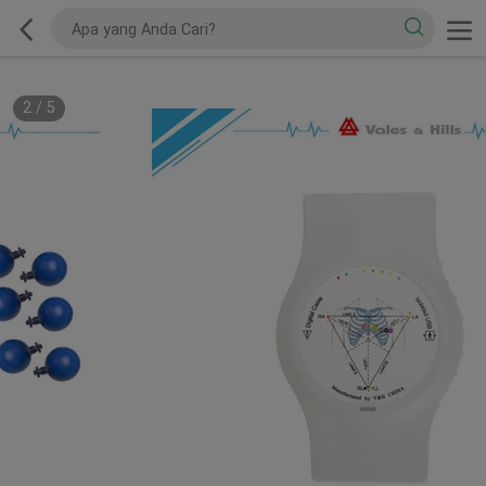
2
/
5