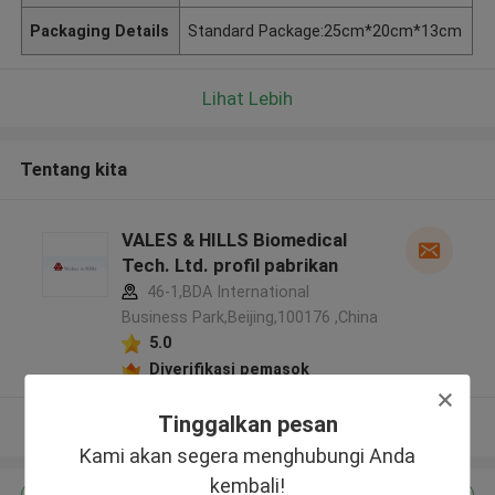
Packaging Details
Standard Package:25cm*20cm*13cm
Lihat Lebih
Tentang kita
VALES & HILLS Biomedical
Tech. Ltd. profil pabrikan
46-1,BDA International
Business Park,Beijing,100176 ,China
5.0
Diverifikasi pemasok
Tinggalkan pesan
Lihat Lebih
Kami akan segera menghubungi Anda
kembali!