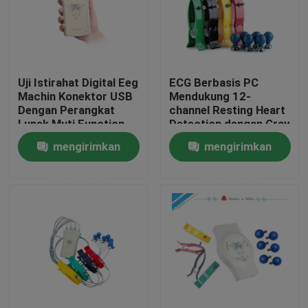
Uji Istirahat Digital Eeg
ECG Berbasis PC
Machin Konektor USB
Mendukung 12-
Dengan Perangkat
channel Resting Heart
Lunak Muti Function
Detection dengan Gray
USB EKG Recorder
mengirimkan
mengirimkan
permintaan
permintaan
Rumah
Produk
Tentang kami