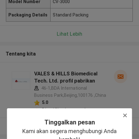
Model Number
CV-3000
Packaging Details
Standard Packing
Lihat Lebih
Tentang kita
VALES & HILLS Biomedical
Tech. Ltd. profil pabrikan
46-1,BDA International
Business Park,Beijing,100176 ,China
5.0
Diverifikasi pemasok
Tinggalkan pesan
Lihat Lebih
Kami akan segera menghubungi Anda