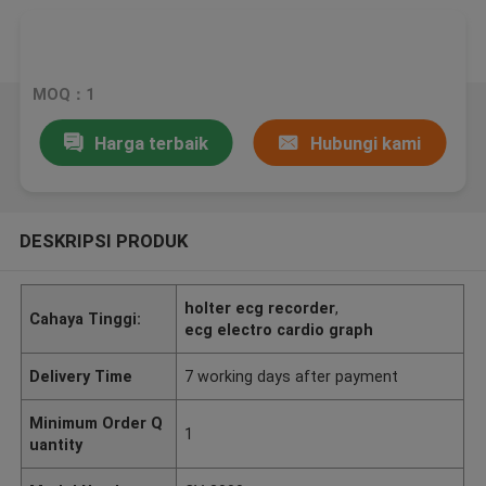
MOQ：1
Harga terbaik
Hubungi kami
DESKRIPSI PRODUK
holter ecg recorder
,
Cahaya Tinggi:
ecg electro cardio graph
Delivery Time
7 working days after payment
Minimum Order Q
1
uantity