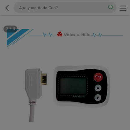
3
/
4