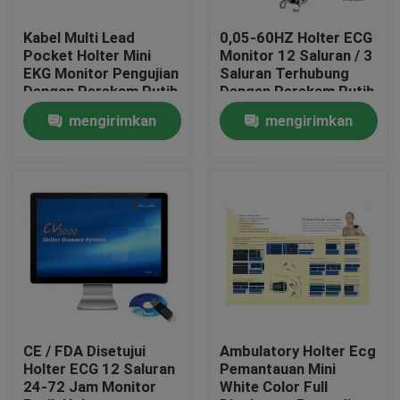
Kabel Multi Lead
0,05-60HZ Holter ECG
Tur Pabrik
Pocket Holter Mini
Monitor 12 Saluran / 3
EKG Monitor Pengujian
Saluran Terhubung
Dengan Perekam Putih
Dengan Perekam Putih
Kontrol kualitas
mengirimkan
mengirimkan
permintaan
permintaan
Hubungi kami
Permintaan Penawaran
Company News
Mesin EKG Nirkabel
CE / FDA Disetujui
Ambulatory Holter Ecg
Holter ECG 12 Saluran
Pemantauan Mini
24-72 Jam Monitor
White Color Full
Mesin EKG Genggam