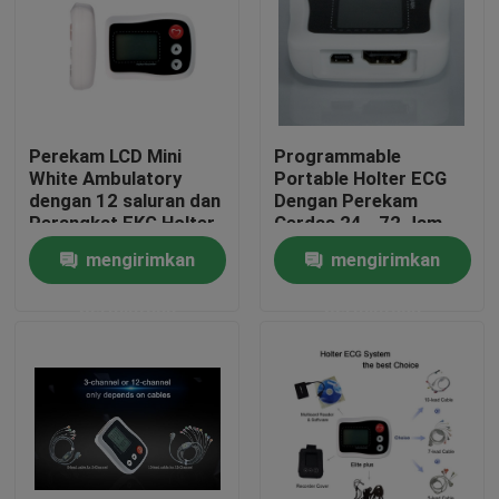
Perekam LCD Mini
Programmable
White Ambulatory
Portable Holter ECG
dengan 12 saluran dan
Dengan Perekam
Perangkat EKG Holter
Cerdas 24 - 72 Jam
3 Saluran
Perekaman
mengirimkan
mengirimkan
permintaan
permintaan
Rumah
Produk
Tentang kami