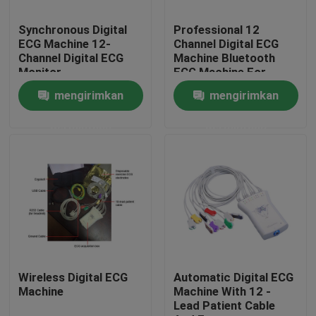
Synchronous Digital
Professional 12
Tur Pabrik
ECG Machine 12-
Channel Digital ECG
Channel Digital ECG
Machine Bluetooth
Monitor
ECG Machine For
Kontrol kualitas
Medical
mengirimkan
mengirimkan
permintaan
permintaan
Hubungi kami
Permintaan Penawaran
Company News
Mesin EKG Nirkabel
Wireless Digital ECG
Automatic Digital ECG
Machine
Machine With 12 -
Lead Patient Cable
Mesin EKG Genggam