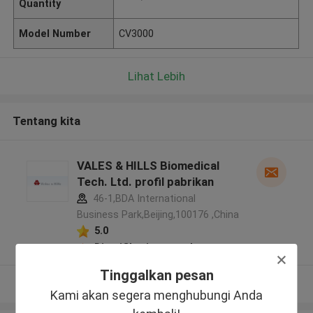
Quantity
Model Number
CV3000
Lihat Lebih
Tentang kita
VALES & HILLS Biomedical
Tech. Ltd. profil pabrikan
46-1,BDA International
Business Park,Beijing,100176 ,China
5.0
Diverifikasi pemasok
Tinggalkan pesan
Lihat Lebih
Kami akan segera menghubungi Anda