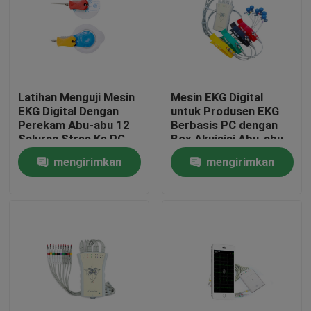
Latihan Menguji Mesin
Mesin EKG Digital
EKG Digital Dengan
untuk Produsen EKG
Perekam Abu-abu 12
Berbasis PC dengan
Saluran Stres Ke PC
Box Akuisisi Abu-abu
Kabel USB
Digunakan
mengirimkan
mengirimkan
Workstation
permintaan
permintaan
Rumah
Produk
Tentang kami