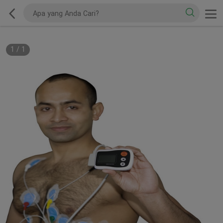
1
/
1