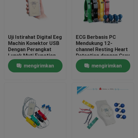
Uji Istirahat Digital Eeg
ECG Berbasis PC
Machin Konektor USB
Mendukung 12-
Dengan Perangkat
channel Resting Heart
Lunak Muti Function
Detection dengan Gray
USB EKG Recorder
mengirimkan
mengirimkan
permintaan
permintaan
Rumah
Tentang kita
Kontak