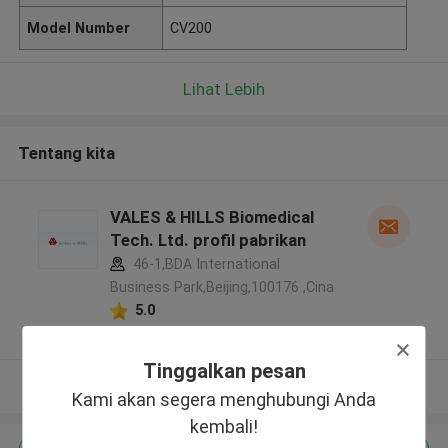
Model Number
CV200
Lihat Lebih
Tentang kita
VALES & HILLS Biomedical
Tech. Ltd. profil pabrikan
46-1,BDA International
Business Park,Beijing,100176 ,Cina
5.0
Diverifikasi pemasok
Tinggalkan pesan
Lihat Lebih
Kami akan segera menghubungi Anda
kembali!