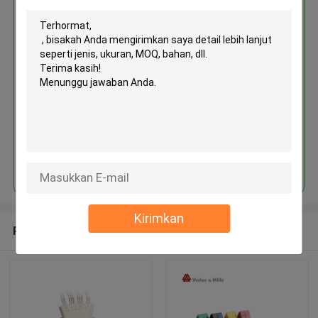
Dapatkan Harga Terbaik untuk
MOQ： 1box/boxes
Terus
Kirimkan
Rekomendasi Produk