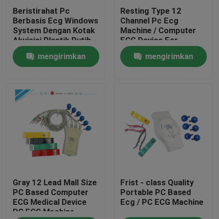
Beristirahat Pc
Resting Type 12
Berbasis Ecg Windows
Channel Pc Ecg
Produk
System Dengan Kotak
Machine / Computer
Akuisisi Plastik Putih
ECG Device For
Medical
mengirimkan
mengirimkan
Mesin EKG Nirkabel
permintaan
permintaan
Mesin EKG Genggam
Mesin EKG Bluetooth
Mesin EKG iPad
Gray 12 Lead Mall Size
Frist - class Quality
Mesin EKG Seluler
PC Based Computer
Portable PC Based
ECG Medical Device
Ecg / PC ECG Machine
PC ECG Machine
Mesin EKG Rumah