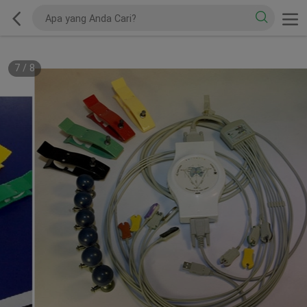
7
/
8