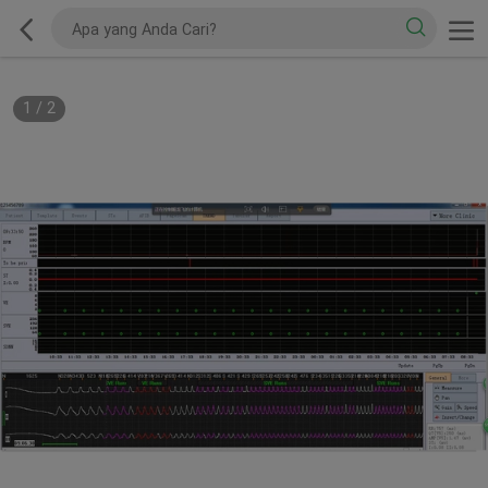
1
/
2