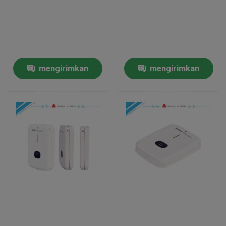
Tur Pabrik
Kontrol kualitas
mengirimkan
mengirimkan
permintaan
permintaan
Hubungi kami
Permintaan Penawaran
Company News
Mesin EKG Nirkabel
Mesin EKG Genggam