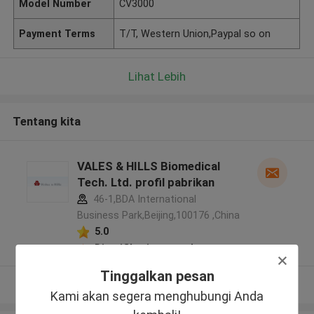
Model Number
CV3000
Payment Terms
T/T, Western Union,Paypal so on
Lihat Lebih
Tentang kita
VALES & HILLS Biomedical
Tech. Ltd. profil pabrikan
46-1,BDA International
Business Park,Beijing,100176 ,China
5.0
Diverifikasi pemasok
Tinggalkan pesan
Lihat Lebih
Kami akan segera menghubungi Anda