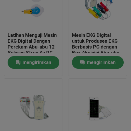
Latihan Menguji Mesin
Mesin EKG Digital
EKG Digital Dengan
untuk Produsen EKG
Perekam Abu-abu 12
Berbasis PC dengan
Saluran Stres Ke PC
Box Akuisisi Abu-abu
Kabel USB
Digunakan
mengirimkan
mengirimkan
Workstation
permintaan
permintaan
Rumah
Produk
Tentang kami