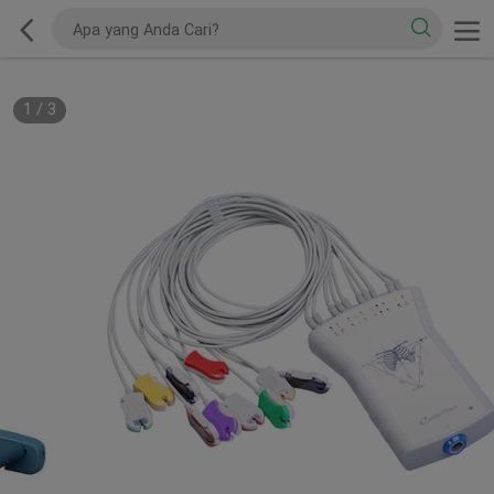
1
/
3