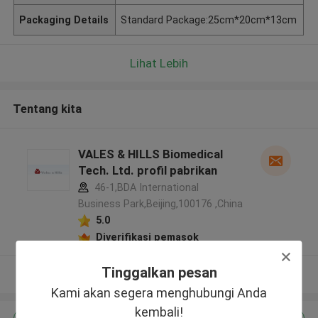
Packaging Details
Standard Package:25cm*20cm*13cm
Lihat Lebih
Tentang kita
VALES & HILLS Biomedical
Tech. Ltd. profil pabrikan
46-1,BDA International
Business Park,Beijing,100176 ,China
5.0
Diverifikasi pemasok
Tinggalkan pesan
Lihat Lebih
Kami akan segera menghubungi Anda
kembali!