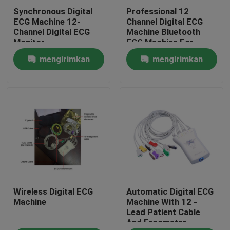
Synchronous Digital
Professional 12
ECG Machine 12-
Channel Digital ECG
Tur Pabrik
Channel Digital ECG
Machine Bluetooth
Monitor
ECG Machine For
Medical
mengirimkan
mengirimkan
Kontrol kualitas
permintaan
permintaan
Hubungi kami
Permintaan Penawaran
Company News
Wireless Digital ECG
Automatic Digital ECG
Mesin EKG Nirkabel
Machine
Machine With 12 -
Lead Patient Cable
And Ergometer
Mesin EKG Genggam