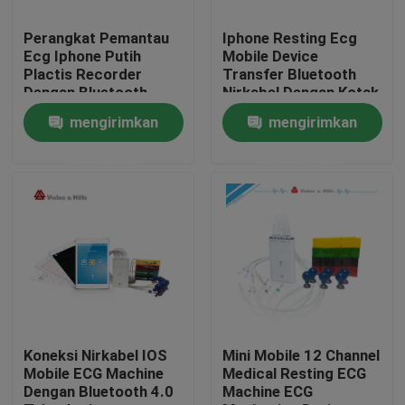
Perangkat Pemantau
Iphone Resting Ecg
Tur Pabrik
Ecg Iphone Putih
Mobile Device
Plactis Recorder
Transfer Bluetooth
Dengan Bluetooth
Nirkabel Dengan Kotak
Kontrol kualitas
Nirkabel
Putih Pintar
mengirimkan
mengirimkan
permintaan
permintaan
Hubungi kami
Permintaan Penawaran
Company News
Mesin EKG Nirkabel
Koneksi Nirkabel IOS
Mini Mobile 12 Channel
Mobile ECG Machine
Medical Resting ECG
Dengan Bluetooth 4.0
Machine ECG
Mesin EKG Genggam