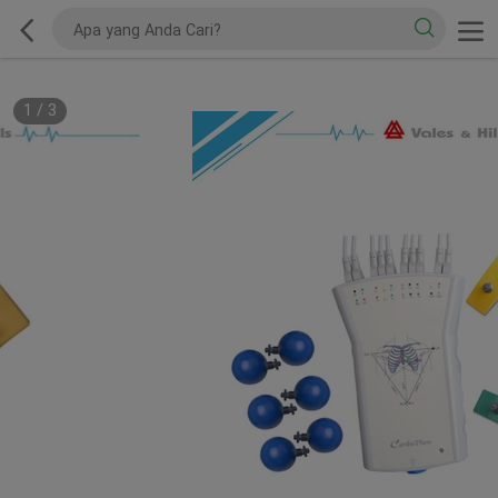
1
/
3