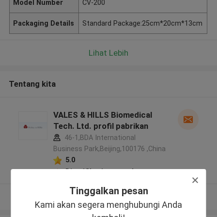
Model Number
CV-200
Packaging Details
Standard Package:25cm*20cm*13cm
Lihat Lebih
Tentang kita
VALES & HILLS Biomedical
Tech. Ltd. profil pabrikan
46-1,BDA International
Business Park,Beijing,100176 ,China
5.0
Diverifikasi pemasok
Tinggalkan pesan
Lihat Lebih
Kami akan segera menghubungi Anda