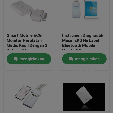
Smart Mobile ECG
Instrumen Diagnostik
Monitor Peralatan
Mesin EKG Nirkabel
Medis Kecil Dengan 2
Bluetooth Mobile
Baterai AA
Untuk IOS
mengirimkan
mengirimkan
permintaan
permintaan
Rumah
Produk
Tentang kami