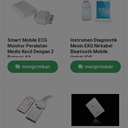
Smart Mobile ECG
Instrumen Diagnostik
Monitor Peralatan
Mesin EKG Nirkabel
Medis Kecil Dengan 2
Bluetooth Mobile
Baterai AA
Untuk IOS
mengirimkan
mengirimkan
permintaan
permintaan
Rumah
Produk
Tentang kami