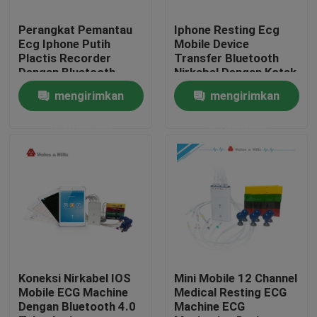
Perangkat Pemantau
Iphone Resting Ecg
Tur Pabrik
Ecg Iphone Putih
Mobile Device
Plactis Recorder
Transfer Bluetooth
Dengan Bluetooth
Nirkabel Dengan Kotak
Kontrol kualitas
Nirkabel
Putih Pintar
mengirimkan
mengirimkan
permintaan
permintaan
Hubungi kami
Permintaan Penawaran
Company News
Mesin EKG Nirkabel
Koneksi Nirkabel IOS
Mini Mobile 12 Channel
Mobile ECG Machine
Medical Resting ECG
Dengan Bluetooth 4.0
Machine ECG
Mesin EKG Genggam