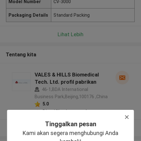
Model Number
CV-3000
Packaging Details
Standard Packing
Lihat Lebih
Tentang kita
VALES & HILLS Biomedical
Tech. Ltd. profil pabrikan
46-1,BDA International
Business Park,Beijing,100176 ,China
5.0
Diverifikasi pemasok
Tinggalkan pesan
Lihat Lebih
Kami akan segera menghubungi Anda