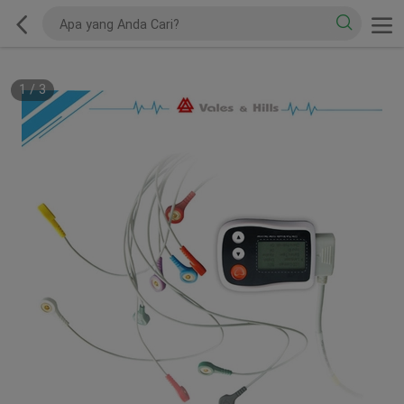
1
/
3