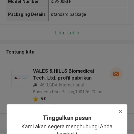
Model Number
iCV200BLE
Packaging Details
standard package
Lihat Lebih
Tentang kita
VALES & HILLS Biomedical
Tech. Ltd. profil pabrikan
46-1,BDA International
Business Park,Beijing,100176 ,China
5.0
Diverifikasi pemasok
Tinggalkan pesan
Lihat Lebih
Kami akan segera menghubungi Anda