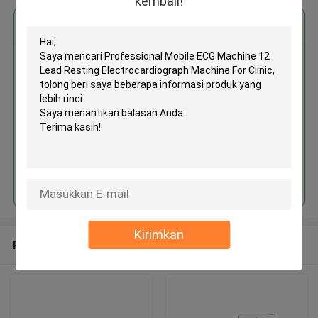
kembali!
Dapatkan Harga Terbaik untuk
Professional Mobile ECG
Machine 12 Lead Resting
Electrocardiograph Machine For
Clinic
MOQ： 1 set/sets
Terus
Kirimkan
Rekomendasi Produk