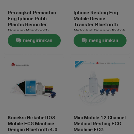
Perangkat Pemantau
Iphone Resting Ecg
Tur Pabrik
Ecg Iphone Putih
Mobile Device
Plactis Recorder
Transfer Bluetooth
Dengan Bluetooth
Nirkabel Dengan Kotak
Kontrol kualitas
Nirkabel
Putih Pintar
mengirimkan
mengirimkan
permintaan
permintaan
Hubungi kami
Permintaan Penawaran
Company News
Mesin EKG Nirkabel
Koneksi Nirkabel IOS
Mini Mobile 12 Channel
Mobile ECG Machine
Medical Resting ECG
Dengan Bluetooth 4.0
Machine ECG
Mesin EKG Genggam