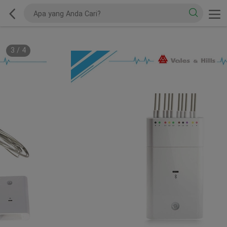
3
/
4