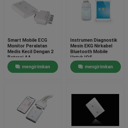
Smart Mobile ECG
Instrumen Diagnostik
Monitor Peralatan
Mesin EKG Nirkabel
Medis Kecil Dengan 2
Bluetooth Mobile
Baterai AA
Untuk IOS
mengirimkan
mengirimkan
permintaan
permintaan
Rumah
Produk
Tentang kami