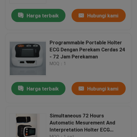
Harga terbaik
Hubungi kami
Tur Pabrik
Kontrol kualitas
Programmable Portable Holter
ECG Dengan Perekam Cerdas 24
Hubungi kami
- 72 Jam Perekaman
MOQ：1
Permintaan Penawaran
Harga terbaik
Hubungi kami
Company News
Mesin EKG Nirkabel
Simultaneous 72 Hours
Automatic Mesurement And
Interpretation Holter ECG
Mesin EKG Genggam
Monitor CV3000
MOQ：1 set