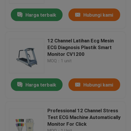
Harga terbaik
Hubungi kami
Tur Pabrik
Kontrol kualitas
12 Channel Latihan Ecg Mesin
ECG Diagnosis Plastik Smart
Hubungi kami
Monitor CV1200
MOQ：1 unit
Permintaan Penawaran
Harga terbaik
Hubungi kami
Company News
Mesin EKG Nirkabel
Professional 12 Channel Stress
Test ECG Machine Automatically
Monitor For Click
Mesin EKG Genggam
MOQ：1 Unit